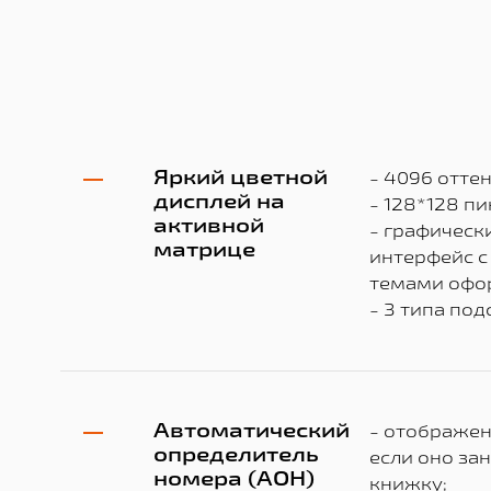
Яркий цветной
- 4096 оттен
дисплей на
- 128*128 пи
активной
- графическ
матрице
интерфейс 
темами офо
- 3 типа по
Автоматический
- отображен
определитель
если оно за
номера (АОН)
книжку;