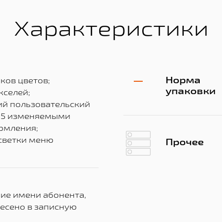
Характеристики
Норма
ков цветов;
упаковки
кселей;
ий пользовательский
с 5 изменяемыми
рмления;
дсветки меню
Прочее
ие имени абонента,
несено в записную