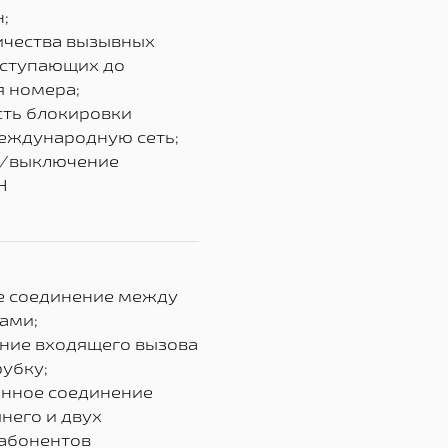
н;
ичества вызывных
оступающих до
 номера;
сть блокировки
еждународную сеть;
е/выключение
Н
е соединение между
ами;
ние входящего вызова
рубку;
енное соединение
него и двух
 абонентов