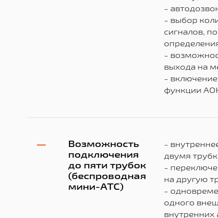
- автодозво
- выбор кол
сигналов, п
определения
- возможно
выхода на м
- включени
функции АО
Возможность
- внутренне
подключения
двумя трубк
до пяти трубок
- переключе
(беспроводная
на другую т
мини-АТС)
- одноврем
одного внеш
внутренних