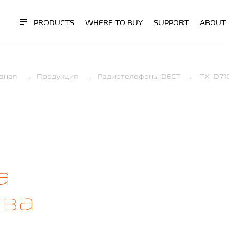
PRODUCTS
WHERE TO BUY
SUPPORT
ABOUT
авная
→
Продукция
→
Радиотелефоны DECT
→
TX-D71
а
тва