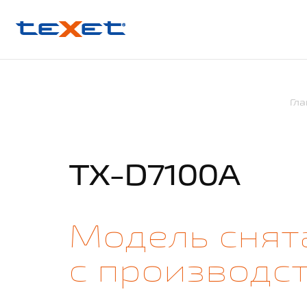
Гл
TX-D7100A
Модель снят
с производс