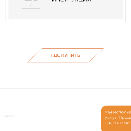
ГДЕ КУПИТЬ
Мы использ
ualteam
услуг. Про
правилами 