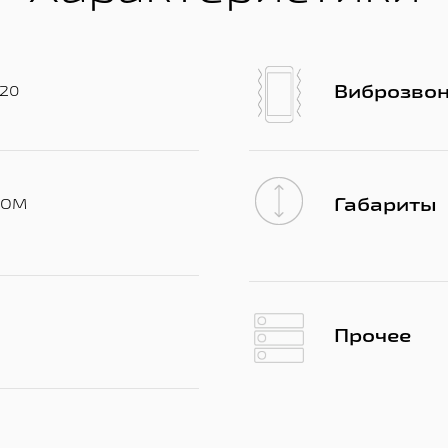
Виброзво
320
Габариты
ROM
Прочее