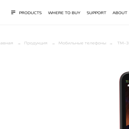
PRODUCTS
WHERE TO BUY
SUPPORT
ABOUT
лавная
→
Продукция
→
Мобильные телефоны
→
TM-3