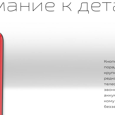
ание к де
Кноп
пора
круп
редк
теле
зво
акку
кому
безз