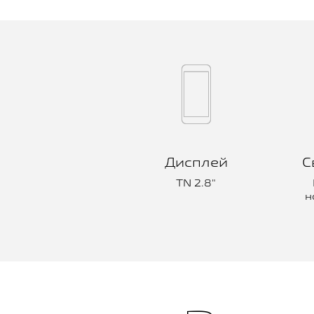
Дисплей
С
TN 2.8"
н