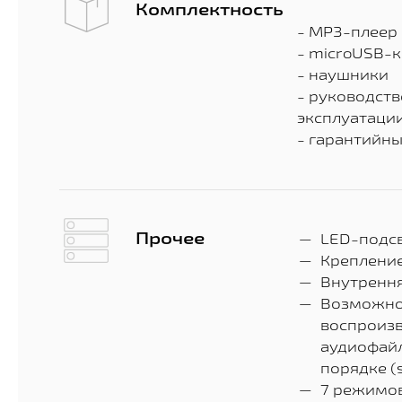
Комплектность
- МР3-плеер
- microUSB-
- наушники
- руководств
эксплуатаци
- гарантийны
Прочее
LED-подсв
Крепление
Внутрення
Возможно
воспроиз
аудиофайл
порядке (s
7 режимов