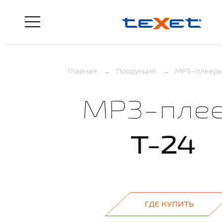
Главная
→
Продукция
→
MP3–плеер
MP3-пле
T-24
ГДЕ КУПИТЬ