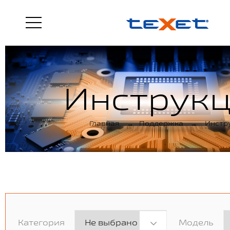
Инструк
Главная
→
Поддержка
→
Инстр
Категория
Модель