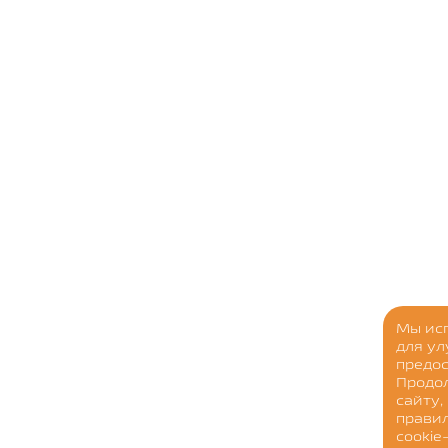
Мы ис
для у
предос
Продо
сайту,
прави
cookie