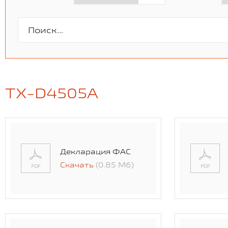
TX-D4505A
Декларация ФАС
Скачать
(0.85 Мб)