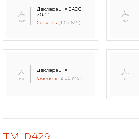
Декларация ЕАЭС
2022
Скачать
(1.07 Мб)
Декларация
Скачать
(2.55 Мб)
TM-D429