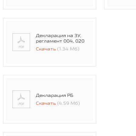
Декларация на ЗУ,
регламент 004, 020
Скачать
(1.34 Мб)
Декларация РБ
Скачать
(4.59 Мб)