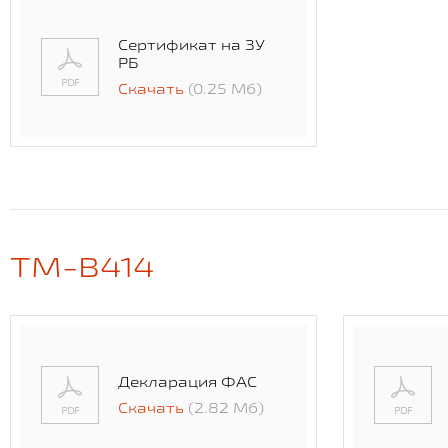
Сертификат на ЗУ
РБ
Скачать
(0.25 Мб)
TM-B414
Декларация ФАС
Скачать
(2.82 Мб)