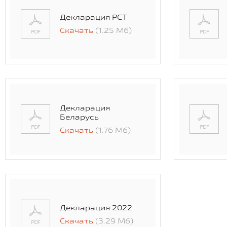
Декларация РСТ
Скачать
(1.25 Мб)
Декларация
Беларусь
Скачать
(1.76 Мб)
Декларация 2022
Скачать
(3.29 Мб)