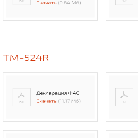
Скачать
(0.64 Мб)
TM-524R
Декларация ФАС
Скачать
(11.17 Мб)