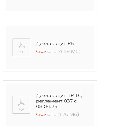
Декларация РБ
Скачать
(4.59 Мб)
Декларация ТР ТС,
регламент 037 с
08.04.25
Скачать
(1.76 Мб)