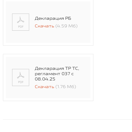
Декларация РБ
Скачать
(4.59 Мб)
Декларация ТР ТС,
регламент 037 с
08.04.25
Скачать
(1.76 Мб)