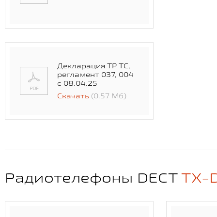
Декларация ТР ТС,
регламент 037, 004
с 08.04.25
Скачать
(0.57 Мб)
Радиотелефоны DECT
TX-