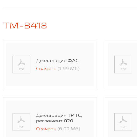
TM-B418
Декларация ФАС
Скачать
(1.99 Мб)
Декларация ТР ТС,
регламент 020
Скачать
(6.09 Мб)