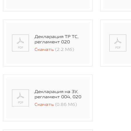
Декларация ТР ТС,
регламент 020
Скачать
(2.2 Мб)
Декларация на ЗУ,
регламент 004, 020
Скачать
(0.86 Мб)