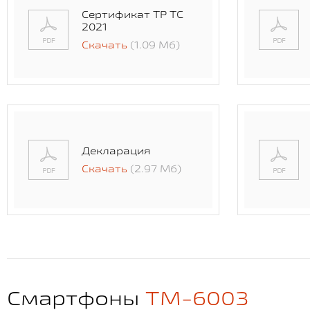
Сертификат ТР ТС
2021
Скачать
(1.09 Мб)
Декларация
Скачать
(2.97 Мб)
Смартфоны
TM-6003