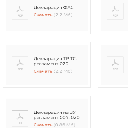
Декларация ФАС
Скачать
(2.2 Мб)
Декларация ТР ТС,
регламент 020
Скачать
(2.2 Мб)
Декларация на ЗУ,
регламент 004, 020
Скачать
(0.86 Мб)